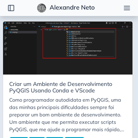
Alexandre Neto
Tags
Atlas
Cartografia
Compositor
Conda
Dica
Criar um Ambiente de Desenvolvimento
Gdal
PyQGIS Usando Conda e VScode
Linux
Como programador autodidata em PyQGIS, uma
Master
das minhas principais dificuldades sempre foi
preparar um bom ambiente de desenvolvimento.
Open Source
Um ambiente que me permita executar scripts
Opinião
PyQGIS, que me ajude a programar mais rápido,
Postgis
que destaque e autocomplete PyQGIS, que me