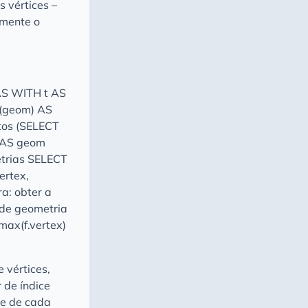
s vértices –
amente o
AS WITH t AS
s(geom) AS
ntos (SELECT
m AS geom
etrias SELECT
ertex,
ra: obter a
 de geometria
max(f.vertex)
 vértices,
 de índice
te de cada