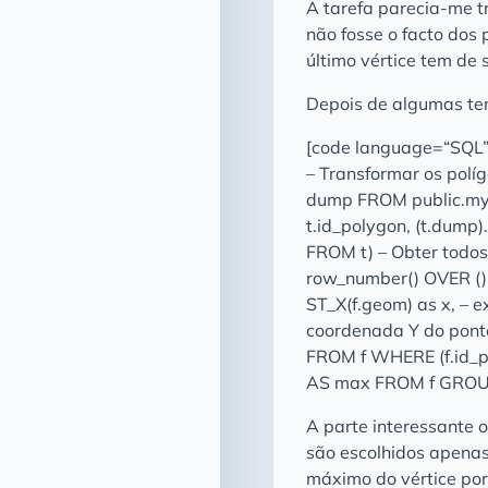
A tarefa parecia-me tr
não fosse o facto dos
último vértice tem de 
Depois de algumas ten
[code language=“SQL
– Transformar os polí
dump FROM public.my_p
t.id_polygon, (t.dump
FROM t) – Obter todos
row_number() OVER () AS
ST_X(f.geom) as x, – e
coordenada Y do ponto
FROM f WHERE (f.id_pol
AS max FROM f GROUP B
A parte interessante 
são escolhidos apenas
máximo do vértice por 