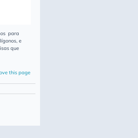
nos para
lígonos, e
oisas que
ove this page