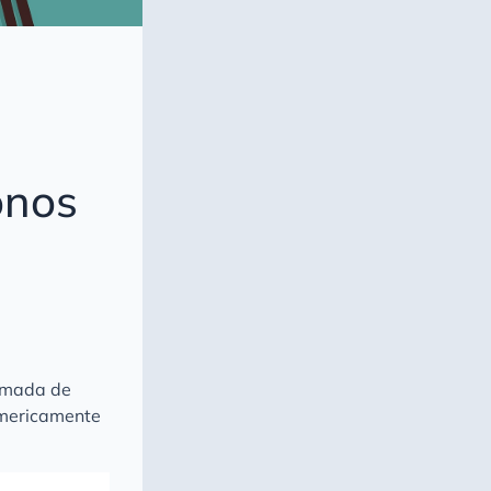
onos
amada de
umericamente