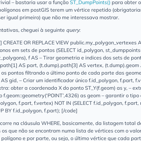
ivial – bastaria usar a função
ST_DumpPoints()
para obter o
 polígonos em postGIS terem um vértice repetido (obrigatori
ser igual primeiro) que não me interessava mostrar.
tativas, cheguei à seguinte
query
:
”] CREATE OR REPLACE VIEW public.my_polygon_vertexes 
gonos em sets de pontos (SELECT id_polygon, st_dumppoint
olygons), f AS – Tirar geometria e indices dos sets de po
).path[1] AS part, (t.dump).path[3] AS vertex, (t.dump).geo
 os pontos filtrando o último ponto de cada parte das geom
 gid, – Criar um identificador único f.id_polygon, f.part, f.v
xtra: obter a coordenada X do ponto ST_Y(f.geom) as y, – ext
 f.geom::geometry(‘POINT’,4326) as geom – garantir o tipo
ygon, f.part, f.vertex) NOT IN (SELECT f.id_polygon, f.part, 
Y f.id_polygon, f.part); [/code]
ocorre na cláusula WHERE, basicamente, da listagem total de
 os que não se encontram numa lista de vértices com o valor
polígono e por parte, ou seja, o último vértice que cada par